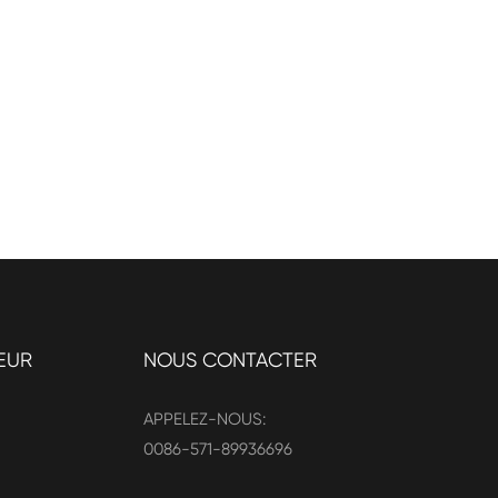
EUR
NOUS CONTACTER
APPELEZ-NOUS:
0086-571-89936696