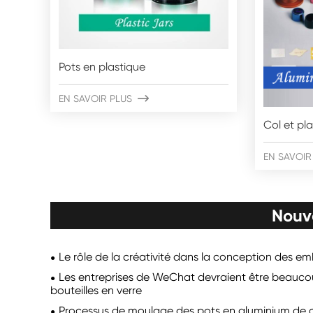
Pots en plastique
EN SAVOIR PLUS

Col et pl
EN SAVOIR
Nouv
Le rôle de la créativité dans la conception des e
Les entreprises de WeChat devraient être beaucou
bouteilles en verre
Processus de moulage des pots en aluminium de 