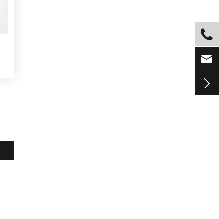


