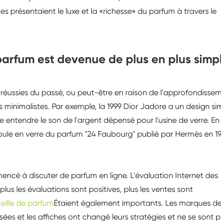
s présentaient le luxe et la «richesse» du parfum à travers le
parfum est devenue de plus en plus simp
s réussies du passé, ou peut-être en raison de l'approfondisse
 minimalistes. Par exemple, la 1999 Dior Jadore a un design si
re entendre le son de l'argent dépensé pour l'usine de verre. En
moule en verre du parfum "24 Faubourg" publié par Hermès en 1
mencé à discuter de parfum en ligne. L'évaluation Internet des
lus les évaluations sont positives, plus les ventes sont
eille de parfum
Étaient également importants. Les marques d
isées et les affiches ont changé leurs stratégies et ne se sont p