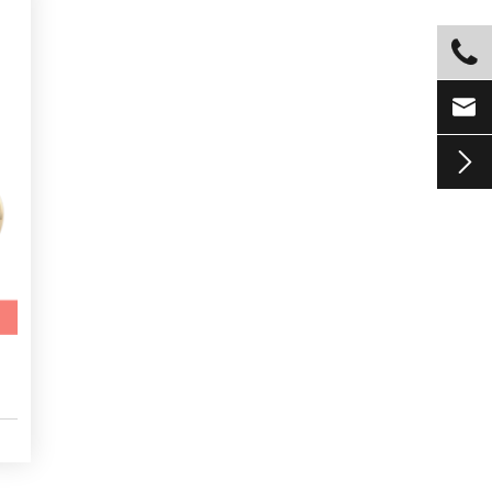


