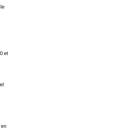
lle
0 et
el
 en