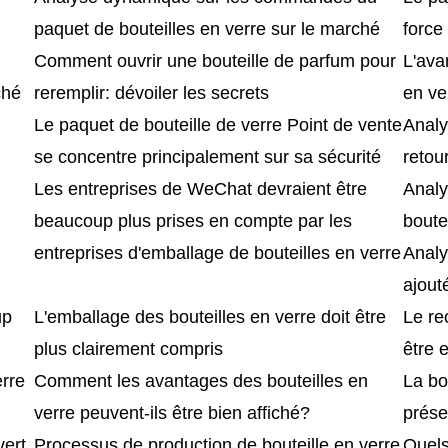
paquet de bouteilles en verre sur le marché
force
Comment ouvrir une bouteille de parfum pour
L'ava
ché
reremplir: dévoiler les secrets
en ve
Le paquet de bouteille de verre Point de vente
Analy
se concentre principalement sur sa sécurité
retou
Les entreprises de WeChat devraient être
Analy
beaucoup plus prises en compte par les
boute
entreprises d'emballage de bouteilles en verre
Analy
ajout
up
L'emballage des bouteilles en verre doit être
Le re
plus clairement compris
être 
erre
Comment les avantages des bouteilles en
La bo
verre peuvent-ils être bien affiché?
prése
vert
Processus de production de bouteille en verre
Quels