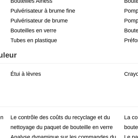
Bouteilles Airless
Boute
Pulvérisateur à brume fine
Pomp
Pulvérisateur de brume
Pompe
Bouteilles en verre
Boute
Tubes en plastique
Préf
uleur
Étui à lèvres
Crayo
en
Le contrôle des coûts du recyclage et du
La co
nettoyage du paquet de bouteille en verre
boute
Analyse dynamique sur les commandes du
Le pa