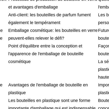
et avantages d'emballage
l'emb
Anti-client: les bouteilles de parfum fument
Les b
également le tempérament
perso
de
Emballage cosmétique: les bouteilles en verre
Futur
te
peuvent-elles relever le défi?
boute
Point d'équilibre entre la conception et
Façon
l'apparence de l'emballage de bouteille
boute
cosmétique
La sé
plast
haute
ne
Avantages de l'emballage de bouteille en
Impor
plastique
plast
Les bouteilles en plastique sont une forme
Boute
importante d'emballage qui est indispensable
conce