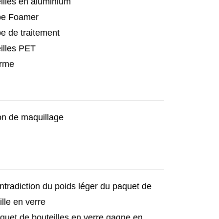
illes en aluminium
e Foamer
 de traitement
illes PET
orme
n de maquillage
ntradiction du poids léger du paquet de
ille en verre
quet de bouteilles en verre gagne en