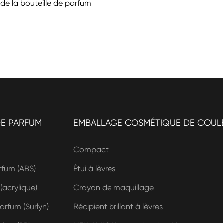
 de la bouteille de parfum
DE PARFUM
EMBALLAGE COSMÉTIQUE DE COUL
Compact
fum (ABS)
Étui à lèvres
acrylique)
Crayon de maquillage
rfum (Surlyn)
Récipient brillant à lèvres