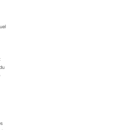
uel
t
 du
e
es