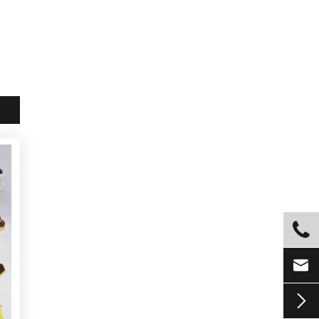


