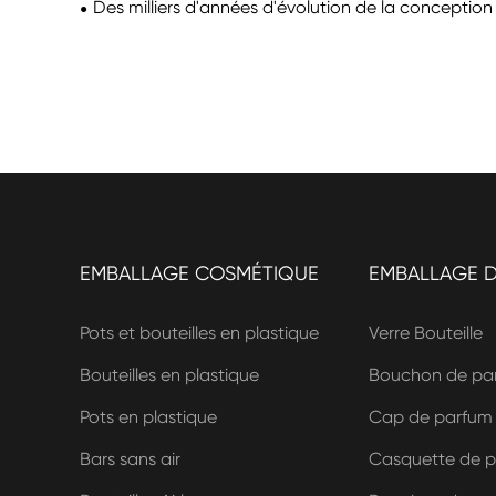
Des milliers d'années d'évolution de la conception
EMBALLAGE COSMÉTIQUE
EMBALLAGE 
Pots et bouteilles en plastique
Verre Bouteille
Bouteilles en plastique
Bouchon de par
Pots en plastique
Cap de parfum (
Bars sans air
Casquette de pa