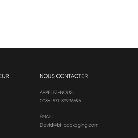
EUR
NOUS CONTACTER
APPELEZ-NOUS:
0086-571-89936696
EMAIL:
David@bi-packaging.com