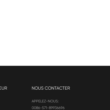
EUR
NOUS CONTACTER
APPELEZ-NOUS:
0086-571-89936696