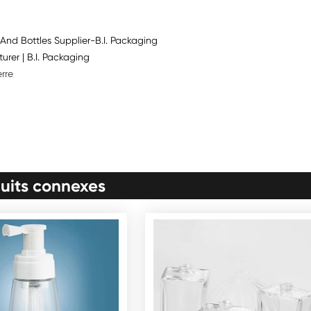
And Bottles Supplier-B.I. Packaging
rer | B.I. Packaging
rre
uits connexes