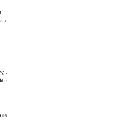
u
peut
agit
ité
ture