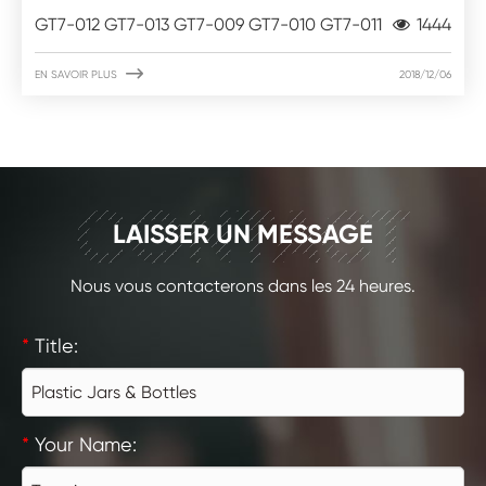
GT7-012 GT7-013 GT7-009 GT7-010 GT7-011
1444

EN SAVOIR PLUS
2018/12/06
CONTACT
LAISSER UN MESSAGE
Nous vous contacterons dans les 24 heures.
*
Title:
*
Your Name: