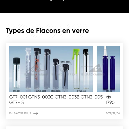
PRODUIT
Types de Flacons en verre
GT7-001 GTN3-003C GTN3-003B GTN3-005
GT7-15
1790

EN SAVOIR PLUS
2018/12/06