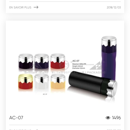

EN SAVOIR PLUS
2018/12/03
AC-07
1496