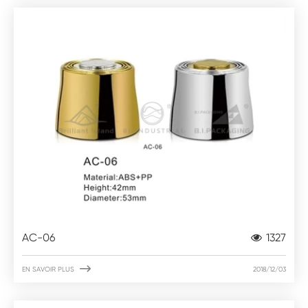
AC-06
1327

EN SAVOIR PLUS
2018/12/03