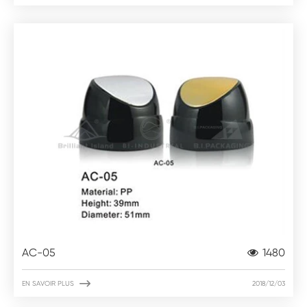
AC-05
1480

EN SAVOIR PLUS
2018/12/03