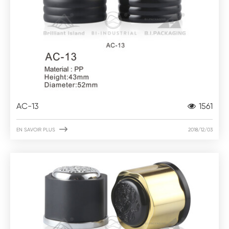
AC-13
1561

EN SAVOIR PLUS
2018/12/03