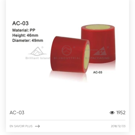
AC-03
1952

EN SAVOIR PLUS
2018/12/03