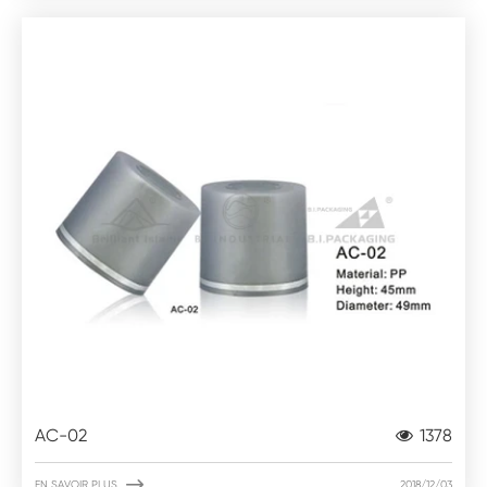
AC-02
1378

EN SAVOIR PLUS
2018/12/03