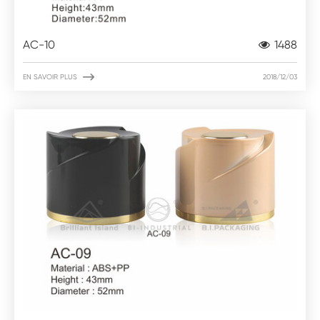
AC-10
1488

EN SAVOIR PLUS
2018/12/03