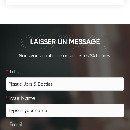
CONTACT
LAISSER UN MESSAGE
Nous vous contacterons dans les 24 heures.
*
Title:
*
Your Name:
*
Email: