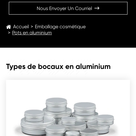
Nous Envoyer Un Courriel

Accueil
Emballage cosmétique
Pots en aluminium
PRODUIT
Types de bocaux en aluminium